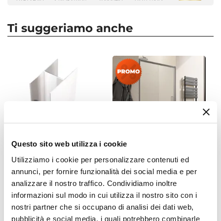
Larghezza
110 cm
Ti suggeriamo anche
Altezza
190 cm
Serie
Ebe
Apertura
Scorrevole
Installazione Reversibile
Si
Regolabile
Questo sito web utilizza i cookie
Si
Utilizziamo i cookie per personalizzare contenuti ed
CODICE:
HPRF1
CODICE:
46550110
Larghezza Da - A
annunci, per fornire funzionalità dei social media e per
Profilo di estensione 3,5 - 6
Nicchia doccia 110 cm
107 cm
|
112 cm
analizzare il nostro traffico. Condividiamo inoltre
cm per box doccia cromato
scorrevole vetro temperato
informazioni sul modo in cui utilizza il nostro sito con i
in alluminio - Ebe
6mm trasparente 185h -
Estensibile
Young
nostri partner che si occupano di analisi dei dati web,
Tramite profilo "Ebe" - € 58
pubblicità e social media, i quali potrebbero combinarle