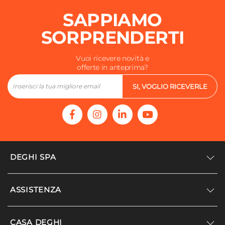
SAPPIAMO
SORPRENDERTI
Vuoi ricevere novità e
offerte in anteprima?
SI, VOGLIO RICEVERLE
DEGHI SPA
Accedi/Registrati
ASSISTENZA
Noi siamo Deghi
Politica dei prezzi
Supporto
CASA DEGHI