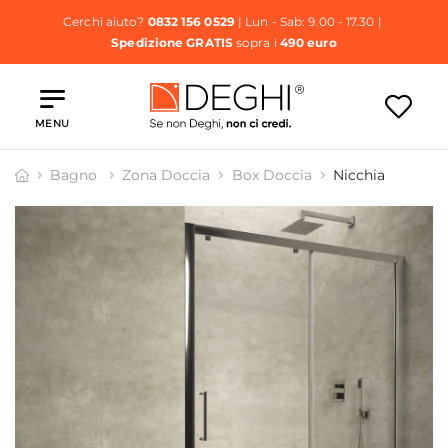
Cerchi aiuto?
0832 156 0529
| Lun - Sab: 9.00 - 17.30 |
Spedizione GRATIS
sopra i
490 euro
MENU
Bagno
Zona Doccia
Box Doccia
Nicchia