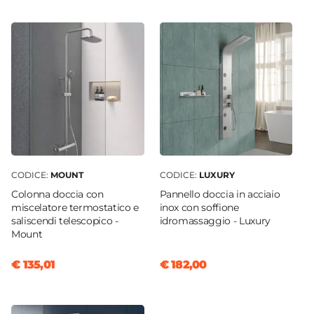
Cromo
Sgancio Rapido
Si - Pulizia Facilitata
Sistema Di Apertura
Maniglia
Colore Maniglie O Pomelli
Cromo
Installazione
Filopavimento
|
Su piatto doccia
CODICE:
MOUNT
CODICE:
LUXURY
Colonna doccia con
Pannello doccia in acciaio
miscelatore termostatico e
inox con soffione
saliscendi telescopico -
idromassaggio - Luxury
Mount
€ 135,01
€ 182,00