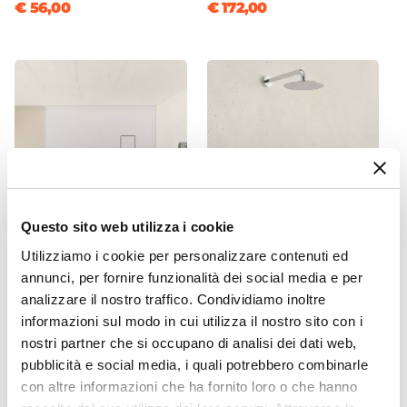
Finitura Anta
€ 56,00
€ 172,00
Texture
Spessore Anta
6 mm
Materiale Profilo
Alluminio
Finitura Profilo
Cromato
Colore Profilo
Cromo
Questo sito web utilizza i cookie
Sgancio Rapido
Utilizziamo i cookie per personalizzare contenuti ed
CODICE:
RK97B
CODICE:
GUNDC
Si - Pulizia Facilitata
annunci, per fornire funzionalità dei social media e per
Piatto doccia 90x70 cm
Composizione doccia
Sistema Di Apertura
ultraslim riducibile bianco
Jacuzzi - Rubinetteria Gun
analizzare il nostro traffico. Condividiamo inoltre
effetto pietra - Rok
con braccio soffione
Maniglia
informazioni sul modo in cui utilizza il nostro sito con i
doccetta e miscelatore con
nostri partner che si occupano di analisi dei dati web,
Colore Maniglie O Pomelli
deviatore
pubblicità e social media, i quali potrebbero combinarle
Cromo
con altre informazioni che ha fornito loro o che hanno
€ 77,99
€ 176,00
Chiusura