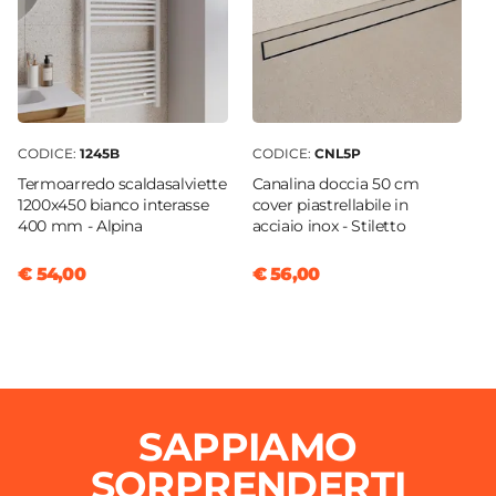
CODICE:
1245B
CODICE:
CNL5P
Termoarredo scaldasalviette
Canalina doccia 50 cm
1200x450 bianco interasse
cover piastrellabile in
400 mm - Alpina
acciaio inox - Stiletto
€ 54,00
€ 56,00
SAPPIAMO
SORPRENDERTI