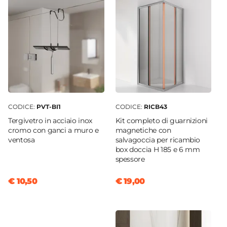
CODICE:
PVT-BI1
CODICE:
RICB43
Tergivetro in acciaio inox
Kit completo di guarnizioni
cromo con ganci a muro e
magnetiche con
ventosa
salvagoccia per ricambio
box doccia H 185 e 6 mm
spessore
€ 10,50
€ 19,00