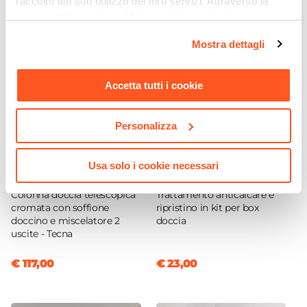
raccolto dal suo utilizzo dei loro servizi. Attraverso la
Magnetica
sezione "Mostra dettagli" è possibile gestire le proprie
Installazione
opzioni e modificare le preferenze espresse in qualsiasi
Mostra dettagli
Su piatto doccia
|
Filopavimento
momento. Per maggiori informazioni si invita a leggere la
nostra
Cookie Policy
.
Accetta tutti i cookie
Personalizza
Usa solo i cookie necessari
CODICE:
TECNA-C
CODICE:
BOXCLEAN
Colonna doccia telescopica
Trattamento anticalcare e
cromata con soffione
ripristino in kit per box
doccino e miscelatore 2
doccia
uscite - Tecna
€ 117,00
€ 23,00