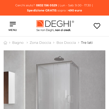
Cerchi aiuto?
0832 156 0529
| Lun - Sab: 9.00 - 17.30 |
Spedizione GRATIS
sopra i
490 euro
MENU
Bagno
Zona Doccia
Box Doccia
Tre lati