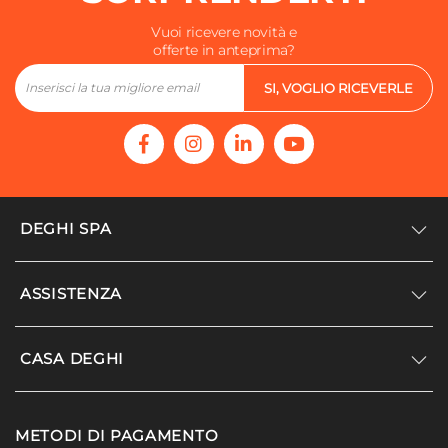
Vuoi ricevere novità e
offerte in anteprima?
SI, VOGLIO RICEVERLE
DEGHI SPA
Accedi/Registrati
ASSISTENZA
Noi siamo Deghi
Politica dei prezzi
Supporto
CASA DEGHI
Lavora con noi
Paga a rate
Diventa fornitore
Località disagiate
Noi Siamo Deghi
Modello organizzativo e codice etico
METODI DI PAGAMENTO
Agevolazioni fiscali
I nostri luoghi