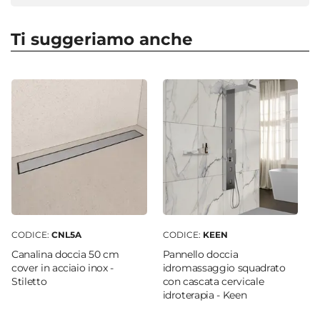
Altezza
185 cm
Ti suggeriamo anche
Apertura
Doppio scorrevole
Dimensioni
70 x 90 x 70 cm
Regolabile
Si
Profondità Da - A
68 cm
|
70 cm
Entrata
Ad angolo
CODICE:
CNL5A
CODICE:
KEEN
Dimensione Entrata
Canalina doccia 50 cm
Pannello doccia
40,8 cm
cover in acciaio inox -
idromassaggio squadrato
Stiletto
con cascata cervicale
Materiale Anta
idroterapia - Keen
Vetro temperato