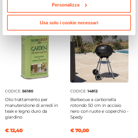
Maniglie laterali
Personalizza
€ 49,00
€ 92,00
Usa solo i cookie necessari
CODICE:
56180
CODICE:
14812
Olio trattamento per
Barbecue a carbonella
manutenzione di arredi in
rotondo 50 cm in acciaio
teak e legno duro da
nero con ruote e coperchio -
giardino
Spedy
€ 12,40
€ 70,00