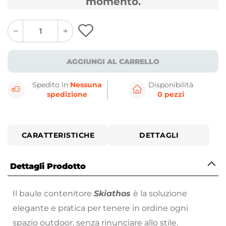
momento.
quantity
quantity
plus
minus
button
button
AGGIUNGI AL CARRELLO
Spedito in
Nessuna
Disponibilità
spedizione
0 pezzi
CARATTERISTICHE
DETTAGLI
Dettagli Prodotto
Il baule contenitore
Skiathos
è la soluzione
elegante e pratica per tenere in ordine ogni
spazio outdoor, senza rinunciare allo stile.