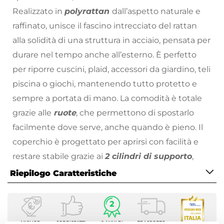
Realizzato in
polyrattan
dall’aspetto naturale e
raffinato, unisce il fascino intrecciato del rattan
alla solidità di una struttura in acciaio, pensata per
durare nel tempo anche all’esterno. È perfetto
per riporre cuscini, plaid, accessori da giardino, teli
piscina o giochi, mantenendo tutto protetto e
sempre a portata di mano. La comodità è totale
grazie alle
ruote
, che permettono di spostarlo
facilmente dove serve, anche quando è pieno. Il
coperchio è progettato per aprirsi con facilità e
restare stabile grazie ai
2 cilindri di supporto
,
rendendo l’utilizzo quotidiano più sicuro e
Riepilogo Caratteristiche
confortevole. In più, Skiathos è fornito con
Caratteristiche
una
copertura interna
studiata per rinforzare
Tipologia
l’impermeabilità
e proteggere ulteriormente il