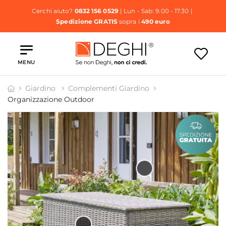
Cerchi aiuto?
0832 156 0529
| Lun - Sab: 9.00 - 17.30 |
Spedizione GRATIS
sopra i
490 euro
MENU
Giardino
Complementi Giardino
Organizzazione Outdoor