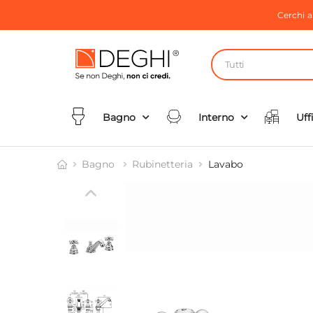
Cerchi 
Tutti
Bagno
Interno
Uff
Bagno
Rubinetteria
Lavabo