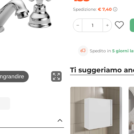
Spedizione:
€ 7,40
quantity
quantity
plus
minus
button
button
Spedito in
5 giorni la
Ti suggeriamo a
⚲
ingrandire
Clicca 