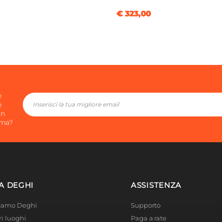
€ 323,00
e
e
in
ima?
A DEGHI
ASSISTENZA
Siamo Deghi
Supporto
ri luoghi
Paga a rate