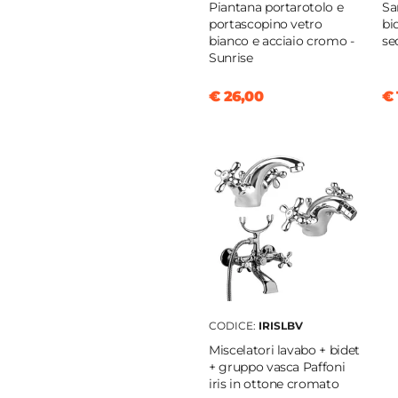
ole C/F
Piantana portarotolo e
Sa
portascopino vetro
bi
bianco e acciaio cromo -
se
cm
Sunrise
m
€ 26,00
€ 
e
rico a salterello
a
/min
ica
CODICE:
IRISLBV
Miscelatori lavabo + bidet
+ gruppo vasca Paffoni
iris in ottone cromato