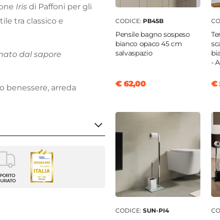
ione
Iris
di Paffoni per gli
ile tra classico e
CODICE:
PB45B
CO
Pensile bagno sospeso
Te
bianco opaco 45 cm
sc
salvaspazio
bi
omato dal sapore
- 
€ 62,00
€ 
io benessere, arreda
atore Lavabo
i
CODICE:
SUN-PI4
CO