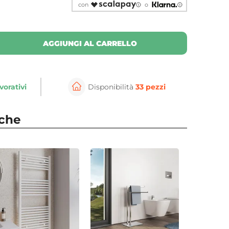
con
o
AGGIUNGI AL CARRELLO
vorativi
Disponibilità
33 pezzi
nche
per ingrandire