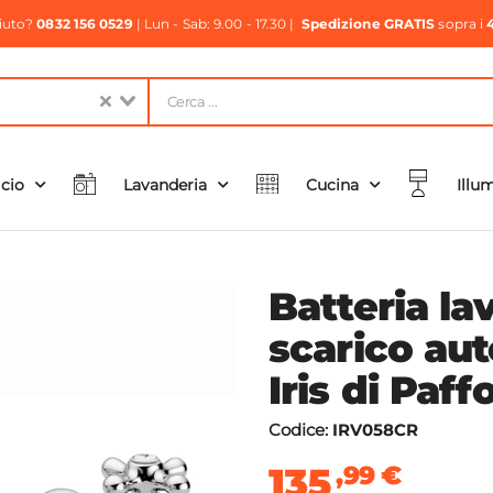
aiuto?
0832 156 0529
| Lun - Sab: 9.00 - 17.30 |
Spedizione GRATIS
sopra i
icio
Lavanderia
Cucina
Illu
Batteria la
scarico au
Iris di Paff
Codice:
IRV058CR
135
,99
€