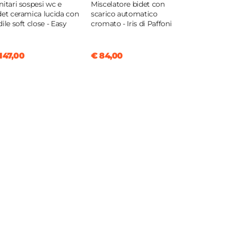
nitari sospesi wc e
Miscelatore bidet con
det ceramica lucida con
scarico automatico
dile soft close - Easy
cromato - Iris di Paffoni
147,00
€ 84,00