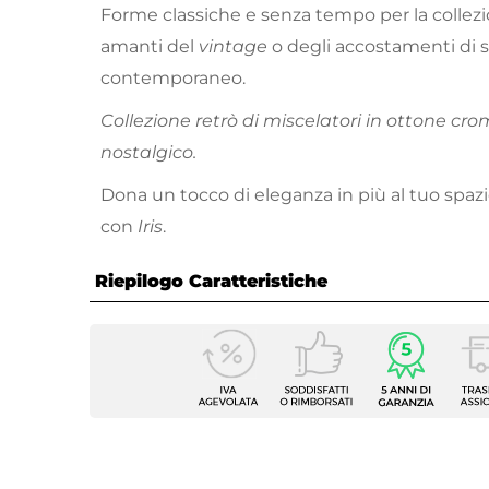
Forme classiche e senza tempo per la collez
amanti del
vintage
o degli accostamenti di st
contemporaneo.
Collezione retrò di miscelatori in ottone cr
nostalgico.
Dona un tocco di eleganza in più al tuo spaz
con
Iris
.
Riepilogo Caratteristiche
Caratteristiche
Tipologia
Miscel
Marca
Paffon
Serie
Iris
Colore
Cromo