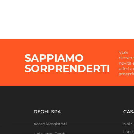
Vuoi
SAPPIAMO
ricever
novità 
SORPRENDERTI
offerte 
antepr
DEGHI SPA
CAS
Accedi/Registrati
Noi 
I nost
Noi siamo Deghi