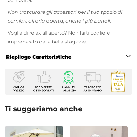
comodità.
Non trascurare gli accessori per il tuo spazio di
comfort all'aria aperta, anche i più banali.
Voglia di relax all'aperto? Non farti cogliere
impreparato dalla bella stagione.
Riepilogo Caratteristiche
Caratteristiche
Tipologia
Base a mezzaluna
Forma
Semicircolare
Ti suggeriamo anche
Dimensioni
48 x 24 cm
Materiale