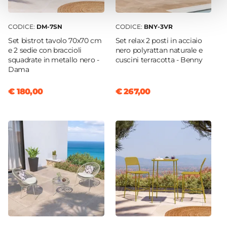
CODICE:
DM-7SN
CODICE:
BNY-3VR
Set bistrot tavolo 70x70 cm
Set relax 2 posti in acciaio
e 2 sedie con braccioli
nero polyrattan naturale e
squadrate in metallo nero -
cuscini terracotta - Benny
Dama
€ 180,00
€ 267,00