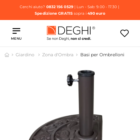
Cerchi aiuto?
0832 156 0529
| Lun - Sab: 9.00 - 17.30 |
Spedizione GRATIS
sopra i
490 euro
MENU
Giardino
Zona d'Ombra
Basi per Ombrelloni