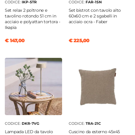
CODICE:
IKP-5TR
CODICE:
FAR-1SN
Set relax 2 poltrone e
Set bistrot con tavolo alto
tavolino rotondo 51 cm in
60x60 cm e 2 sgabelli in
acciaio e polyattan tortora -
acciaio ocra - Faber
Ikapia
€ 147,00
€ 225,00
CODICE:
DKR-7VG
CODICE:
TRA-21C
Lampada LED da tavolo
Cuscino da esterno 45x45