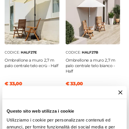
Resina
Colore
Marrone
Peso
9 kg
Compatibilità Palo
Ø 38 mm
|
Ø 48 mm
CODICE:
HALF27E
CODICE:
HALF27B
Spessore
Ombrellone a muro 2,7 m
Ombrellone a muro 2,7 m
6 cm
palo centrale telo ecrù - Half
palo centrale telo bianco -
Half
€ 33,00
€ 33,00
Questo sito web utilizza i cookie
Utilizziamo i cookie per personalizzare contenuti ed
annunci, per fornire funzionalità dei social media e per