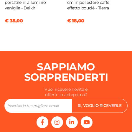
portatile in alluminio
cm in poliestere caffè
vaniglia - Daikiri
effetto bouclé - Tierra
€ 38,00
€ 18,00
SAPPIAMO
SORPRENDERTI
Vuoi ricevere novità e
offerte in anteprima?
SI, VOGLIO RICEVERLE