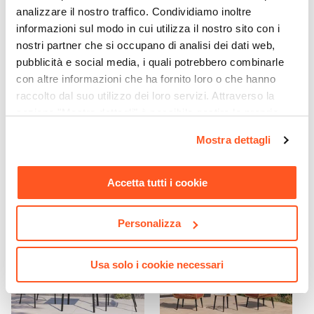
analizzare il nostro traffico. Condividiamo inoltre
informazioni sul modo in cui utilizza il nostro sito con i
nostri partner che si occupano di analisi dei dati web,
pubblicità e social media, i quali potrebbero combinarle
con altre informazioni che ha fornito loro o che hanno
CODICE:
HALF3B
CODICE:
LTR-2VG
raccolto dal suo utilizzo dei loro servizi. Attraverso la
Ombrellone a muro 3 m
Set pranzo pieghevole con
sezione "Mostra dettagli" è possibile gestire le proprie
palo centrale telo bianco -
tavolo 70x70 cm e 2 sedie in
Half
acciaio vaniglia - Atelier
opzioni e modificare le preferenze espresse in qualsiasi
Mostra dettagli
momento. Per maggiori informazioni si invita a leggere la
€ 37,00
€ 135,01
nostra
Cookie Policy
.
Accetta tutti i cookie
Personalizza
Usa solo i cookie necessari