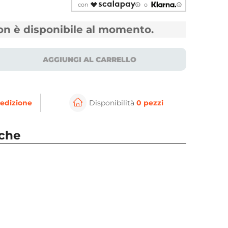
con
o
non è disponibile al momento.
AGGIUNGI AL CARRELLO
edizione
Disponibilità
0 pezzi
⚲
per ingrandire
Cli
nche