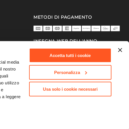
METODI DI PAGAMENTO
INSEGNA WEB DELL'ANNO
2025/26
Accetta tutti i cookie
cial media
il nostro
Personalizza
quali
o utilizzo
Usa solo i cookie necessari
 e
a a leggere
753 | Capitale Sociale 10.000.000,00 €