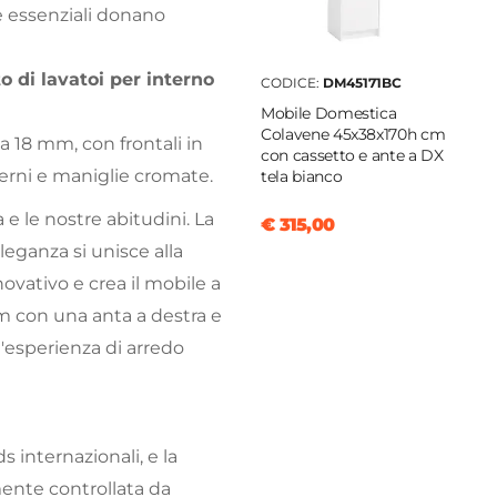
e essenziali donano
 di lavatoi per interno
CODICE:
DM45171BC
Mobile Domestica
Colavene 45x38x170h cm
da 18 mm, con frontali in
con cassetto e ante a DX
nterni e maniglie cromate.
tela bianco
a e le nostre abitudini. La
€ 315,00
eleganza si unisce alla
vativo e crea il mobile a
 cm con una anta a destra e
un'esperienza di arredo
 internazionali, e la
ente controllata da