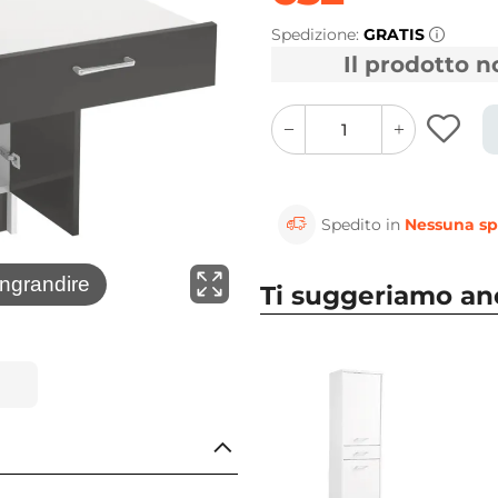
Spedizione:
GRATIS
Il prodotto 
quantity
quantity
plus
minus
button
button
Spedito in
Nessuna sp
⚲
ingrandire
Clicca 
Ti suggeriamo a