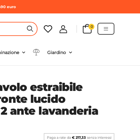
490 euro
0
HEADER SEARCH BUTTON
minazione
Giardino
volo estraibile
ronte lucido
 2 ante lavanderia
Paga a rate da
€ 217,33
senza interessi