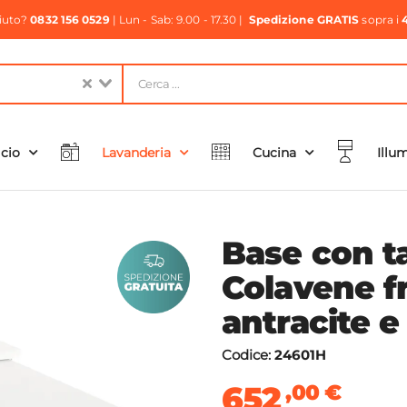
aiuto?
0832 156 0529
| Lun - Sab: 9.00 - 17.30 |
Spedizione GRATIS
sopra i
icio
Lavanderia
Cucina
Illu
Base con ta
Colavene f
antracite e
Codice:
24601H
652
,00
€