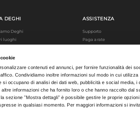
ite
|
Bianco
A DEGHI
ASSISTENZA
olo estraibile
Siamo Deghi
Supporto
ri luoghi
Paga a rate
 4 Planet
Località disagiate
 La produzione
Agevolazioni fiscali
 cookie
er di successo
Termini e condizioni
rsonalizzare contenuti ed annunci, per fornire funzionalità dei so
 Solidale
Privacy Policy
raffico. Condividiamo inoltre informazioni sul modo in cui utilizza 
i Academy
Cookie policy
e si occupano di analisi dei dati web, pubblicità e social media, i 
ltre informazioni che ha fornito loro o che hanno raccolto dal su
 la sezione "Mostra dettagli" è possibile gestire le proprie opzioni
spresse in qualsiasi momento. Per maggiori informazioni si invit
, 73016 San Cesario di Lecce (LE), Italia | C.F. e P. IVA 04388370