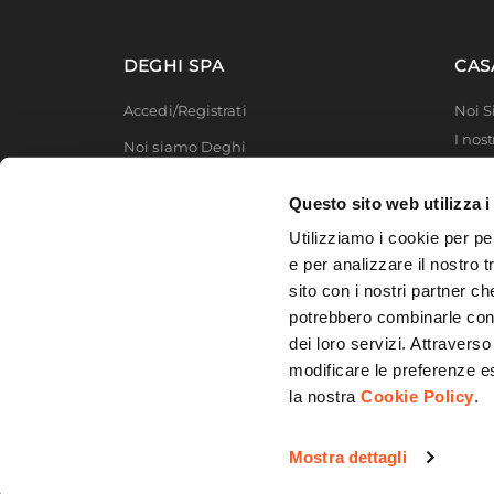
Colore Struttura
Antrac
Finitura
Lucida
DEGHI SPA
CAS
Caratteristiche
Con tav
Accedi/Registrati
Noi 
I nost
Noi siamo Deghi
Deghi
Politica dei prezzi
MFT -
Questo sito web utilizza i
Lavora con noi
Partn
Utilizziamo i cookie per pe
Deghi
Diventa fornitore
e per analizzare il nostro t
Degh
sito con i nostri partner ch
Modello organizzativo e codice etico
potrebbero combinarle con a
Promozioni
dei loro servizi. Attraverso
modificare le preferenze e
la nostra
Cookie Policy
.
© 2026 DEGHI S.p.A. - Via Lecce Km. 3
Mostra dettagli