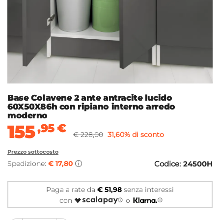
Base Colavene 2 ante antracite lucido
60X50X86h con ripiano interno arredo
moderno
155
,95
€
€ 228,00
31,60% di sconto
Prezzo sottocosto
Spedizione:
€ 17,80
Codice:
24500H
Paga a rate da
€ 51,98
senza interessi
con
o