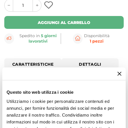
quantity
quantity
plus
minus
button
button
AGGIUNGI AL CARRELLO
Spedito in
5 giorni
Disponibilità
lavorativi
1 pezzi
CARATTERISTICHE
DETTAGLI
Dettagli Prodotto
Questo sito web utilizza i cookie
Questo è un dato di fatto: toni neutri e forme
Utilizziamo i cookie per personalizzare contenuti ed
essenziali donano armonia, anche negli spazi
annunci, per fornire funzionalità dei social media e per
lavanderia.
analizzare il nostro traffico. Condividiamo inoltre
informazioni sul modo in cui utilizza il nostro sito con i
Colavene presenta
le basi
, un
nuovo progetto di