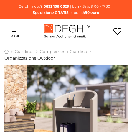
Cerchi aiuto?
0832 156 0529
| Lun - Sab: 9.00 - 17.30 |
Spedizione GRATIS
sopra i
490 euro
MENU
Giardino
Complementi Giardino
Organizzazione Outdoor