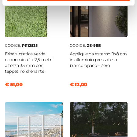
CODICE:
PR12535
CODICE:
ZE-98B
Erba sintetica verde
Applique da esterno 9x8 cm
economica 1 x 2,5 metri
in alluminio pressofuso
altezza 35 mm con
bianco opaco - Zero
tappetino drenante
€ 51,00
€ 12,00