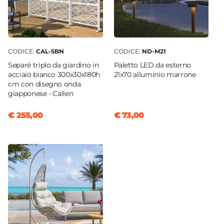
CODICE:
CAL-5BN
CODICE:
ND-M21
Separé triplo da giardino in
Paletto LED da esterno
acciaio bianco 300x30x180h
21x70 alluminio marrone
cm con disegno onda
giapponese - Callen
€ 255,00
€ 73,00