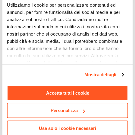
Utilizziamo i cookie per personalizzare contenuti ed
annunci, per fornire funzionalità dei social media e per
analizzare il nostro traffico. Condividiamo inoltre
informazioni sul modo in cui utilizza il nostro sito con i
nostri partner che si occupano di analisi dei dati web,
pubblicità e social media, i quali potrebbero combinarle
con altre informazioni che ha fornito loro o che hanno
raccolto dal suo utilizzo dei loro servizi. Attraverso la
sezione "Mostra dettagli" è possibile gestire le proprie
CODICE:
EN-36B
CODICE:
BC9T
opzioni e modificare le preferenze espresse in qualsiasi
Gazebo bioclimatico 3x3,6
Sgabello alto da giardino in
Mostra dettagli
momento. Per maggiori informazioni si invita a leggere la
m in alluminio bianco -
polietilene tortora - Codeine
Enea
nostra
Cookie Policy
.
Accetta tutti i cookie
€ 1.509,99
€ 141,00
Personalizza
Usa solo i cookie necessari