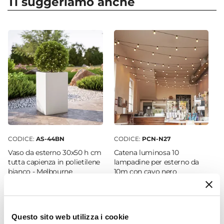
Ti suggeriamo anche
Altezza
130 cm
Materiale
Polietilene
Colore
Tortora
Numero Ripiani
2 ripiani
CODICE:
AS-44BN
CODICE:
PCN-N27
Vaso da esterno 30x50 h cm
Catena luminosa 10
tutta capienza in polietilene
lampadine per esterno da
bianco - Melbourne
10m con cavo nero
€ 59,00
€ 35,00
Questo sito web utilizza i cookie