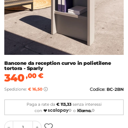
Bancone da reception curvo in polietilene
tortora - Sparly
340
,00
€
Spedizione:
€ 16,50
Codice:
BC-2BN
Paga a rate da
€ 113,33
senza interessi
con
o
quantity
quantity