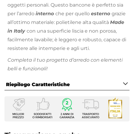
oggetti personali. Questo bancone è perfetto sia
per l’arredo
interno
che per quello
esterno
grazie
all’ottimo materiale: polietilene alta qualità
Made
in Italy
con una superficie liscia e non porosa,
facilmente lavabile; è leggero e robusto, capace di
resistere alle intemperie e agli urti.
Completa il tuo progetto d’arredo con elementi
belli e funzionali!
Hai già visto gli altri colori disponibili? Scegli
Riepilogo Caratteristiche
subito il tuo preferito.
Caratteristiche
Tipologia
Bancone bar
Dimensioni
70 x 45 cm