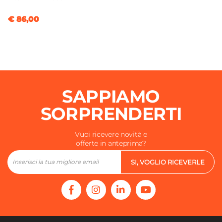
€ 86,00
SAPPIAMO
SORPRENDERTI
Vuoi ricevere novità e
offerte in anteprima?
SI, VOGLIO RICEVERLE