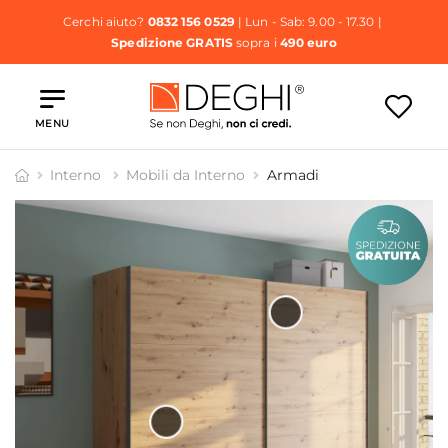
Cerchi aiuto?
0832 156 0529
| Lun - Sab: 9.00 - 17.30 |
Spedizione GRATIS
sopra i
490 euro
MENU
Interno
Mobili da Interno
Armadi