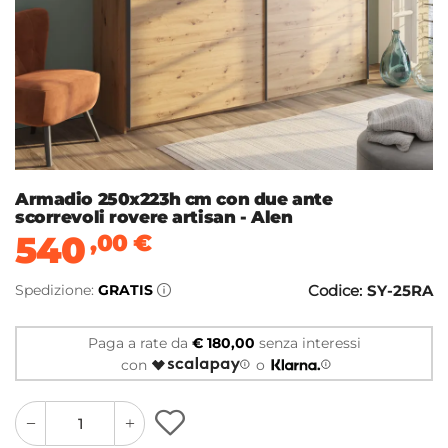
Armadio 250x223h cm con due ante
scorrevoli rovere artisan - Alen
540
,00
€
Spedizione:
GRATIS
Codice:
SY-25RA
Paga a rate da
€ 180,00
senza interessi
con
o
quantity
quantity
plus
minus
button
button