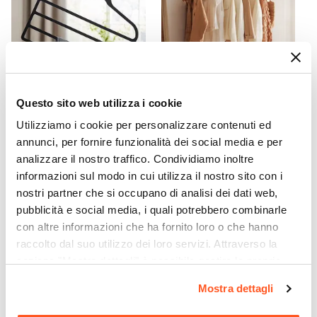
Con interni effetto tessuto
Materiale Struttura
Legno nobilitato
Materiale Anta
Legno nobilitato
Questo sito web utilizza i cookie
Spessore Pannello
CODICE:
GRU-874
CODICE:
GRU-155
Utilizziamo i cookie per personalizzare contenuti ed
1,8 cm
Set 2 grucce per pantaloni a
Set di 8 grucce appendiabiti
annunci, per fornire funzionalità dei social media e per
Numero Ante
4 livelli nero con gancio in
in legno di eucalipto
analizzare il nostro traffico. Condividiamo inoltre
2 ante
metallo
naturale e metallo
informazioni sul modo in cui utilizza il nostro sito con i
Numero Vani
nostri partner che si occupano di analisi dei dati web,
€ 4,00
€ 8,00
4 vani
pubblicità e social media, i quali potrebbero combinarle
Assemblato
con altre informazioni che ha fornito loro o che hanno
No
raccolto dal suo utilizzo dei loro servizi. Attraverso la
sezione "Mostra dettagli" è possibile gestire le proprie
opzioni e modificare le preferenze espresse in qualsiasi
Mostra dettagli
momento. Per maggiori informazioni si invita a leggere la
nostra
Cookie Policy
.