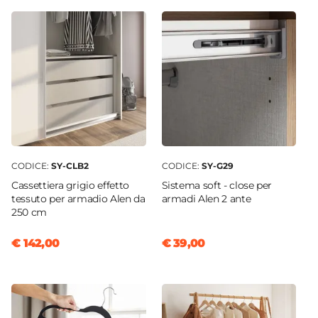
223 cm
Larghezza
251 cm
Profondità
67 cm
Caratteristiche
Ante scorrevoli
|
Asta appendiabiti
|
Con due
ripiani interni
Colore Struttura
CODICE:
SY-CLB2
CODICE:
SY-G29
Rovere artisan
Cassettiera grigio effetto
Sistema soft - close per
Colore Ante
tessuto per armadio Alen da
armadi Alen 2 ante
250 cm
Rovere artisan
Colore Profilo
€ 142,00
€ 39,00
Nero
Colore Piano
Bianco
Effetto