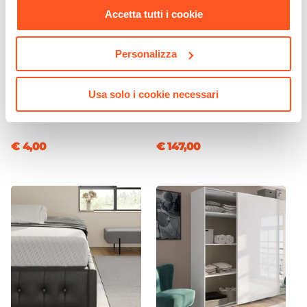
Accetta tutti i cookie
Personalizza
CODICE:
GRU-15A
CODICE:
LEV-R
Set 4 grucce appendiabiti
Panca contenitore 151x50h
Usa solo i cookie necessari
per bambini in legno di
cm in tessuto terracotta
acero bianco - Kids
con cuscini inclusi - Levia
€ 4,00
€ 147,00