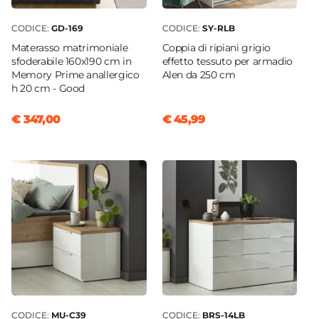
CODICE:
GD-169
CODICE:
SY-RLB
Materasso matrimoniale
Coppia di ripiani grigio
sfoderabile 160x190 cm in
effetto tessuto per armadio
Memory Prime anallergico
Alen da 250 cm
h 20 cm - Good
€ 347,00
€ 45,99
CODICE:
MU-C39
CODICE:
BRS-14LB