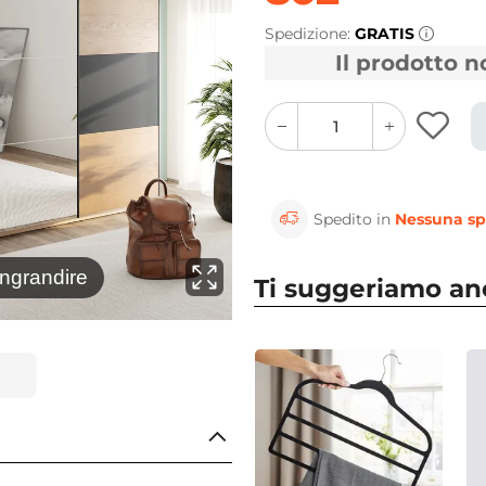
Spedizione:
GRATIS
Il prodotto 
quantity
quantity
plus
minus
button
button
Spedito in
Nessuna sp
⚲
ingrandire
Clicca 
Ti suggeriamo a