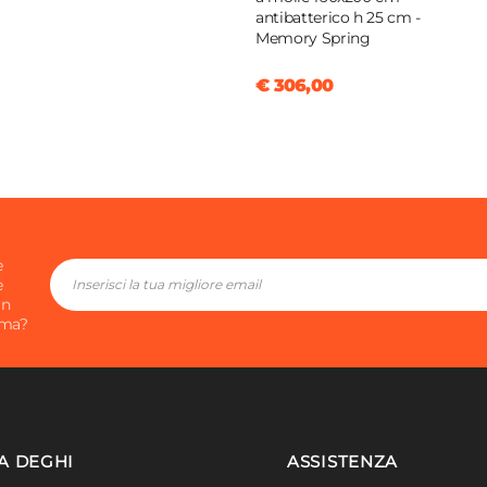
antibatterico h 25 cm -
Memory Spring
€ 306,00
e
e
in
ima?
A DEGHI
ASSISTENZA