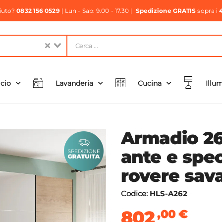
aiuto?
0832 156 0529
| Lun - Sab: 9.00 - 17.30 |
Spedizione GRATIS
sopra i
icio
Lavanderia
Cucina
Illu
Armadio 2
ante e spe
rovere sava
Codice:
HLS-A262
802
,00
€