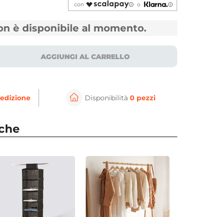
con
o
non è disponibile al momento.
AGGIUNGI AL CARRELLO
edizione
Disponibilità
0 pezzi
⚲
per ingrandire
Cli
nche