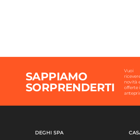
Vuoi
SAPPIAMO
ricever
novità 
SORPRENDERTI
offerte 
antepr
DEGHI SPA
CAS