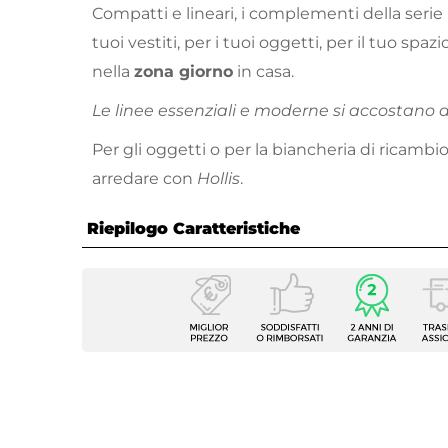
Compatti e lineari, i complementi della serie
tuoi vestiti, per i tuoi oggetti, per il tuo spazi
nella
zona giorno
in casa.
Le linee essenziali e moderne si accostano 
Per gli oggetti o per la biancheria di ricambi
arredare con
Hollis
.
Riepilogo Caratteristiche
Caratteristiche
Tipologia
Armadi
Serie
Hollis
Altezza
223,9 
Larghezza
262,5 
Profondità
66,5 c