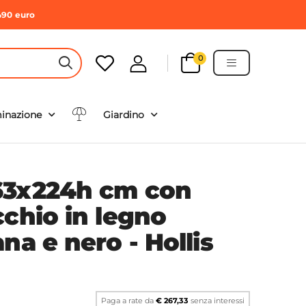
490 euro
0
HEADER SEARCH BUTTON
minazione
Giardino
63x224h cm con
cchio in legno
na e nero - Hollis
Paga a rate da
€ 267,33
senza interessi