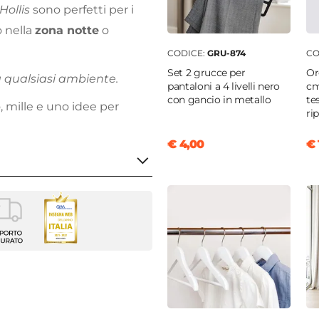
Hollis
sono perfetti per i
o nella
zona notte
o
CODICE:
GRU-874
CO
Set 2 grucce per
Or
a qualsiasi ambiente.
pantaloni a 4 livelli nero
cm
con gancio in metallo
te
o, mille e uno idee per
rip
€ 4,00
€ 
o anta scorrevole
cm
cm
m