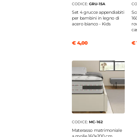
ppendiabiti
|
Ante
CODICE:
GRU-15A
CO
voli
|
Anta con specchio
Set 4 grucce appendiabiti
Sc
per bambini in legno di
16
|
Rovere savana
acero bianco - Kids
ro
 savana
ca
€ 4,00
€ 
 MDF
 MDF
CODICE:
MC-162
Materasso matrimoniale
a molle 160x200 cm