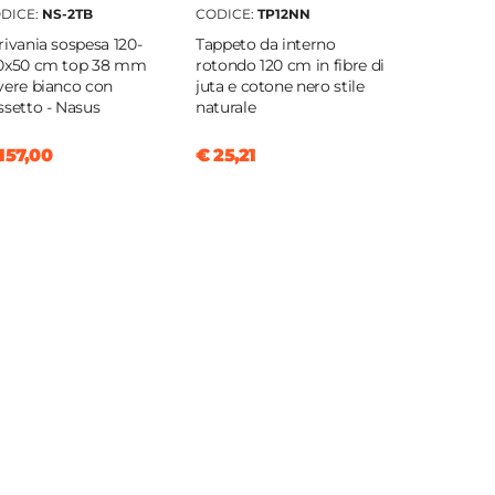
DICE:
NS-2TB
CODICE:
TP12NN
rivania sospesa 120-
Tappeto da interno
0x50 cm top 38 mm
rotondo 120 cm in fibre di
vere bianco con
juta e cotone nero stile
ssetto - Nasus
naturale
157,00
€ 25,21