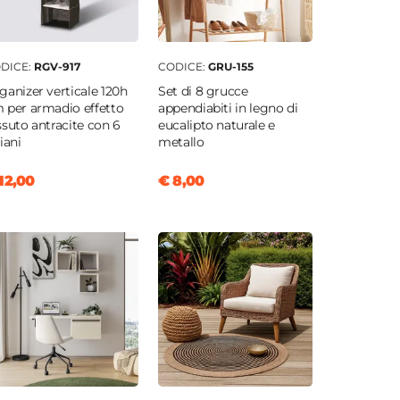
DICE:
RGV-917
CODICE:
GRU-155
ganizer verticale 120h
Set di 8 grucce
 per armadio effetto
appendiabiti in legno di
ssuto antracite con 6
eucalipto naturale e
iani
metallo
12,00
€ 8,00