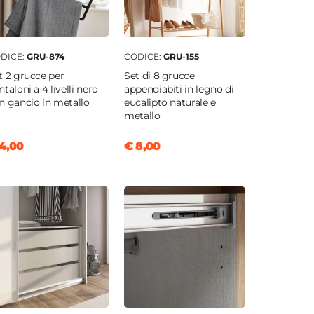
DICE:
GRU-874
CODICE:
GRU-155
t 2 grucce per
Set di 8 grucce
ntaloni a 4 livelli nero
appendiabiti in legno di
n gancio in metallo
eucalipto naturale e
metallo
4,00
€ 8,00