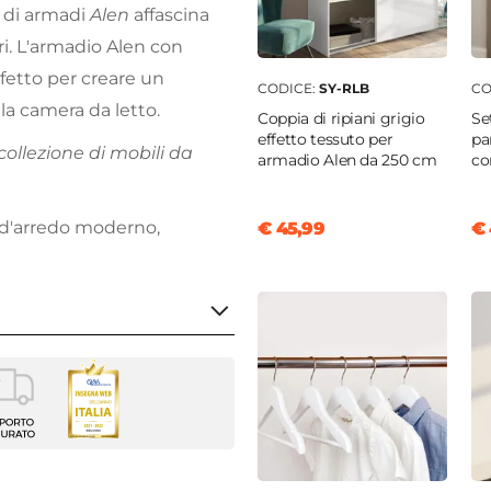
a di armadi
Alen
affascina
ori. L'armadio Alen con
rfetto per creare un
CODICE:
SY-RLB
CO
a camera da letto.
Coppia di ripiani grigio
Se
effetto tessuto per
pa
collezione di mobili da
armadio Alen da 250 cm
co
 d'arredo moderno,
€ 45,99
€ 
o anta scorrevole
m