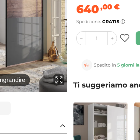
640
,00
€
Spedizione:
GRATIS
quantity
quantity
plus
minus
button
button
Spedito in
5 giorni la
⚲
ingrandire
Clicca 
Ti suggeriamo a