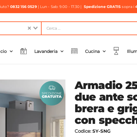
aiuto?
0832 156 0529
| Lun - Sab: 9.00 - 17.30 |
Spedizione GRATIS
sopra i
icio
Lavanderia
Cucina
Illu
Armadio 2
due ante s
brera e gri
con specch
Codice:
SY-SNG