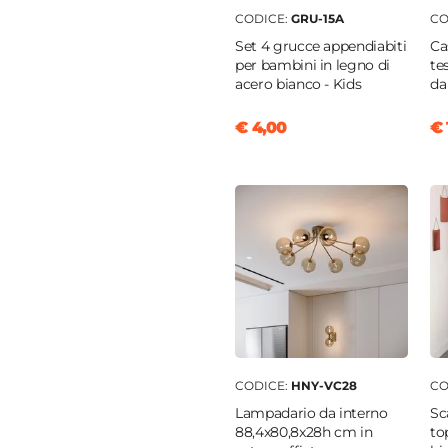
CODICE:
GRU-15A
CO
Set 4 grucce appendiabiti
Ca
correvoli
|
Asta
per bambini in legno di
te
acero bianco - Kids
da
iabiti
|
Con due ripiani
i
|
Installazione reversibile
€ 4,00
€ 
rera
titanio
|
Noce brera
|
hio
terni effetto tessuto
nobilitato
nobilitato
CODICE:
HNY-VC28
CO
Lampadario da interno
Sc
88,4x80,8x28h cm in
to