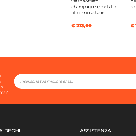
vetro soffiato
bi
champagne e metallo
re
rifinito in ottone
€ 213,00
€ 
e
e
in
ima?
A DEGHI
ASSISTENZA