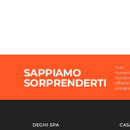
Assemblato
No
Vuoi
SAPPIAMO
ricever
novità 
SORPRENDERTI
offerte 
antepr
DEGHI SPA
CAS