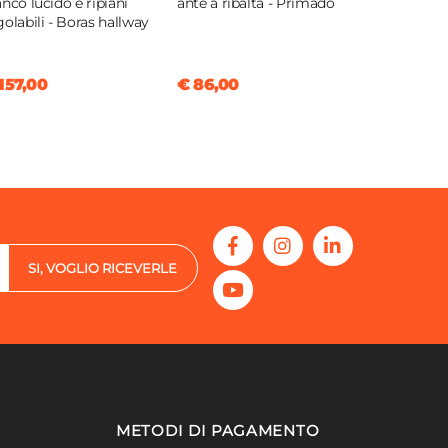
anco lucido e ripiani
ante a ribalta - Primado
golabili - Boras hallway
157,00
€ 86,00
SI, VOGLIO RICEVERLE
METODI DI PAGAMENTO