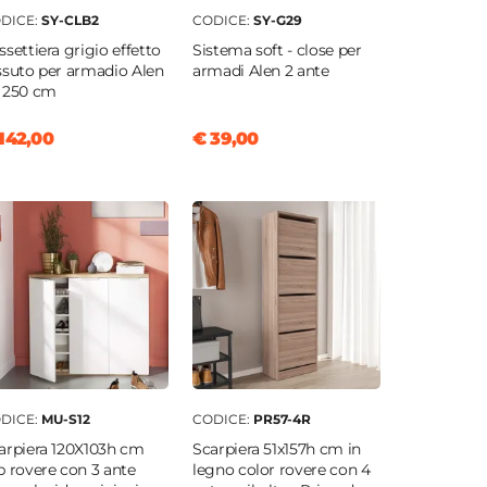
DICE:
SY-CLB2
CODICE:
SY-G29
ssettiera grigio effetto
Sistema soft - close per
ssuto per armadio Alen
armadi Alen 2 ante
 250 cm
142,00
€ 39,00
DICE:
MU-S12
CODICE:
PR57-4R
arpiera 120X103h cm
Scarpiera 51x157h cm in
p rovere con 3 ante
legno color rovere con 4