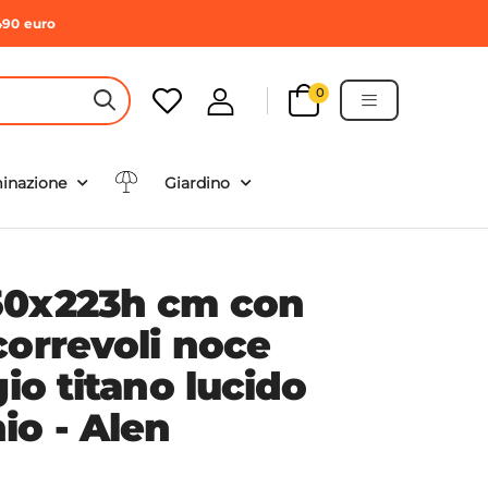
490 euro
0
HEADER SEARCH BUTTON
minazione
Giardino
50x223h cm con
correvoli noce
gio titano lucido
io - Alen