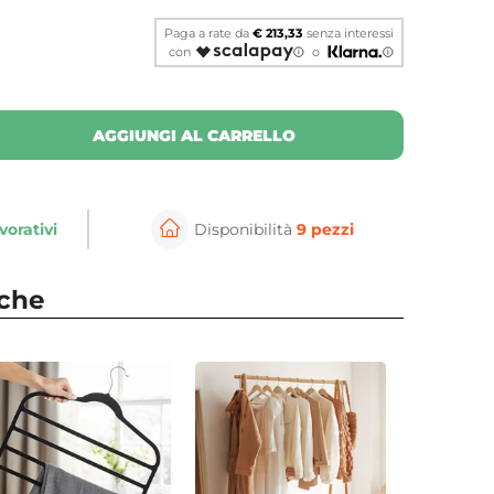
Paga a rate da
€ 213,33
senza interessi
con
o
AGGIUNGI AL CARRELLO
vorativi
Disponibilità
9 pezzi
⚲
per ingrandire
Cli
nche