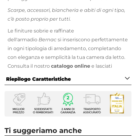
Scarpe, accessori, biancheria e abiti di ogni tipo,
c’è posto proprio per tutti.
Le finiture sobrie e raffinate
dell'armadio
Bernac
si inseriscono perfettamente
in ogni tipologia di arredamento, completando
con eleganza e semplicità la tua camera da letto.
Consulta il nostro
catalogo online
e lasciati
ispirare!
Riepilogo Caratteristiche
Caratteristiche
Tipologia
Armadio a giorno
Serie
Bernac
Ti suggeriamo anche
Altezza