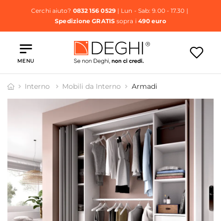
Cerchi aiuto?
0832 156 0529
| Lun - Sab: 9.00 - 17.30 |
Spedizione GRATIS
sopra i
490 euro
MENU
Interno
Mobili da Interno
Armadi