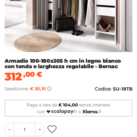
Armadio 100-180x205 h cm in legno bianco
con tenda e larghezza regolabile - Bernac
312
,00
€
Spedizione:
€ 30,10
Codice:
SU-18TB
Paga a rate da
€ 104,00
senza interessi
con
o
quantity
quantity
plus
minus
button
button