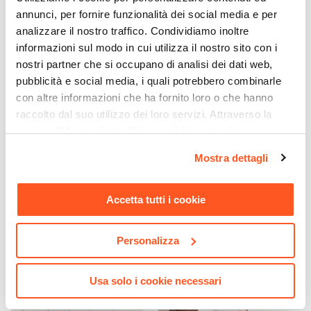
Numero Cassetti
annunci, per fornire funzionalità dei social media e per
4 cassetti
analizzare il nostro traffico. Condividiamo inoltre
Numero Vani
informazioni sul modo in cui utilizza il nostro sito con i
15 vani
nostri partner che si occupano di analisi dei dati web,
pubblicità e social media, i quali potrebbero combinarle
Assemblato
con altre informazioni che ha fornito loro o che hanno
No
raccolto dal suo utilizzo dei loro servizi. Attraverso la
sezione "Mostra dettagli" è possibile gestire le proprie
CODICE:
RGV-917
CODICE:
GRU-155
opzioni e modificare le preferenze espresse in qualsiasi
Organizer verticale 120h cm
Set di 8 grucce appendiabiti
Mostra dettagli
momento. Per maggiori informazioni si invita a leggere la
per armadio effetto tessuto
in legno di eucalipto
antracite con 6 ripiani
naturale e metallo
nostra
Cookie Policy
.
Accetta tutti i cookie
€ 12,00
€ 8,00
Personalizza
Usa solo i cookie necessari