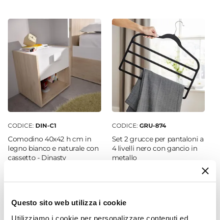
205 cm
Larghezza
177,5 cm
Profondità
50 cm
Caratteristiche
Con ripiani
|
Con tenda
|
Installazione
reversibile
Colore Struttura
CODICE:
DIN-C1
CODICE:
GRU-874
Bianco
Comodino 40x42 h cm in
Set 2 grucce per pantaloni a
Colore Profilo
legno bianco e naturale con
4 livelli nero con gancio in
cassetto - Dinasty
metallo
Bianco
Finitura
€ 52,00
€ 4,00
Opaca
Materiale Struttura
Questo sito web utilizza i cookie
Legno MDF
Utilizziamo i cookie per personalizzare contenuti ed