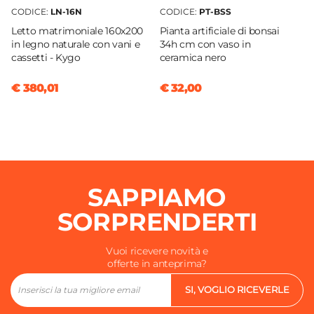
CODICE:
LN-16N
CODICE:
PT-BSS
Letto matrimoniale 160x200
Pianta artificiale di bonsai
in legno naturale con vani e
34h cm con vaso in
cassetti - Kygo
ceramica nero
€ 380,01
€ 32,00
SAPPIAMO
SORPRENDERTI
Vuoi ricevere novità e
offerte in anteprima?
SI, VOGLIO RICEVERLE