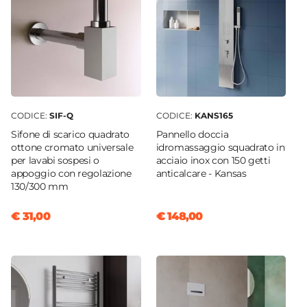
CODICE:
SIF-Q
CODICE:
KANS165
Sifone di scarico quadrato
Pannello doccia
ottone cromato universale
idromassaggio squadrato in
per lavabi sospesi o
acciaio inox con 150 getti
appoggio con regolazione
anticalcare - Kansas
130/300 mm
€ 31,00
€ 148,00