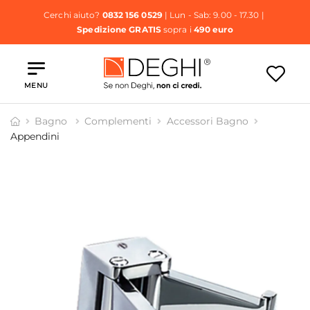
Cerchi aiuto?
0832 156 0529
| Lun - Sab: 9.00 - 17.30 |
Spedizione GRATIS
sopra i
490 euro
MENU
Bagno
Complementi
Accessori Bagno
Appendini