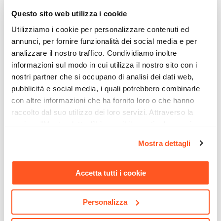
Serie
€ 60,00
€ 61,00
Questo sito web utilizza i cookie
Glamour
Utilizziamo i cookie per personalizzare contenuti ed
annunci, per fornire funzionalità dei social media e per
analizzare il nostro traffico. Condividiamo inoltre
informazioni sul modo in cui utilizza il nostro sito con i
nostri partner che si occupano di analisi dei dati web,
pubblicità e social media, i quali potrebbero combinarle
con altre informazioni che ha fornito loro o che hanno
raccolto dal suo utilizzo dei loro servizi. Attraverso la
sezione "Mostra dettagli" è possibile gestire le proprie
opzioni e modificare le preferenze espresse in qualsiasi
Mostra dettagli
CODICE:
57191362
CODICE:
WNG-LA
momento. Per maggiori informazioni si invita a leggere la
nostra
Cookie Policy
.
Mensola a muro in ottone e
Miscelatore lavabo alto
cromall cromo e vetro
cromo – Wing
Accetta tutti i cookie
temperato - Glamour di
Gedy
Personalizza
€ 38,00
€ 105,01