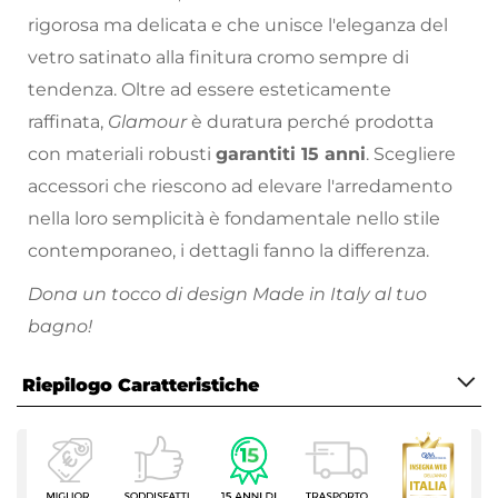
rigorosa ma delicata e che unisce l'eleganza del
vetro satinato alla finitura cromo sempre di
tendenza. Oltre ad essere esteticamente
raffinata,
Glamour
è duratura perché prodotta
con materiali robusti
garantiti 15 anni
. Scegliere
accessori che riescono ad elevare l'arredamento
nella loro semplicità è fondamentale nello stile
contemporaneo, i dettagli fanno la differenza.
Dona un tocco di design Made in Italy al tuo
bagno!
Funzionalità, praticità e stile sono i cardini
Riepilogo Caratteristiche
dell’azienda Gedy, realizzando prodotti di
standard elevato ed un rapporto qualità-prezzo
Caratteristiche
senza paragoni.
Tipologia