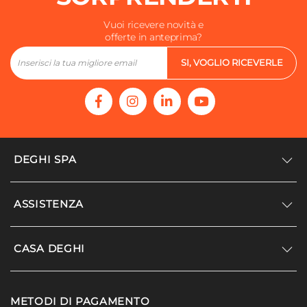
Vuoi ricevere novità e
offerte in anteprima?
SI, VOGLIO RICEVERLE
DEGHI SPA
Accedi/Registrati
ASSISTENZA
Noi siamo Deghi
Politica dei prezzi
Supporto
CASA DEGHI
Lavora con noi
Paga a rate
Diventa fornitore
Località disagiate
Noi Siamo Deghi
Modello organizzativo e codice etico
METODI DI PAGAMENTO
Agevolazioni fiscali
I nostri luoghi