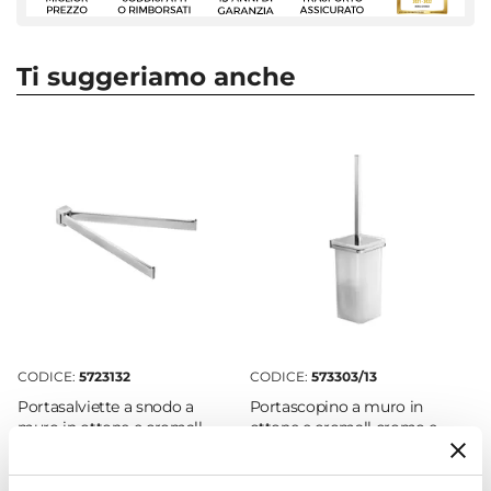
Appendino doppio
Colore
Cromo
Ti suggeriamo anche
Installazione
Muro
Fissaggio
Viti
Materiale
Cromall
|
Ottone
Altezza
4 cm
Larghezza
3,2 cm
CODICE:
5723132
CODICE:
573303/13
Profondità
Portasalviette a snodo a
Portascopino a muro in
7,7 cm
muro in ottone e cromall
ottone e cromall cromo e
Marca
cromo - Glamour di Gedy
vetro satinato - Glamour di
Gedy
Gedy