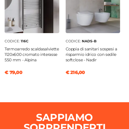
CODICE:
116C
CODICE:
NADS-B
Termoarredo scaldasalviette
Coppia di sanitari sospesi a
1120x600 cromato interasse
risparmio idrico con sedile
550 mm - Alpina
softclose - Nadir
€ 79,00
€ 216,00
SAPPIAMO
SORPRENDERTI