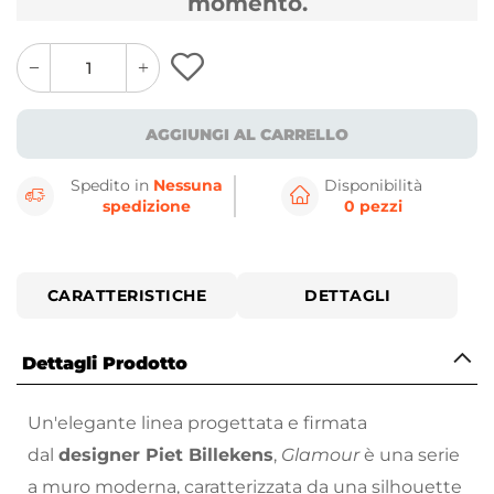
momento.
quantity
quantity
plus
minus
button
button
AGGIUNGI AL CARRELLO
Spedito in
Nessuna
Disponibilità
spedizione
0 pezzi
CARATTERISTICHE
DETTAGLI
Dettagli Prodotto
Un'elegante linea progettata e firmata
dal
designer Piet Billekens
,
Glamour
è una serie
a muro moderna, caratterizzata da una silhouette