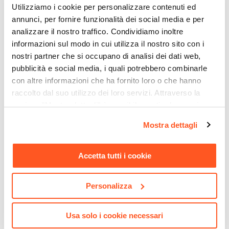
Utilizziamo i cookie per personalizzare contenuti ed
annunci, per fornire funzionalità dei social media e per
analizzare il nostro traffico. Condividiamo inoltre
informazioni sul modo in cui utilizza il nostro sito con i
nostri partner che si occupano di analisi dei dati web,
pubblicità e social media, i quali potrebbero combinarle
con altre informazioni che ha fornito loro o che hanno
raccolto dal suo utilizzo dei loro servizi. Attraverso la
sezione "Mostra dettagli" è possibile gestire le proprie
CODICE:
BE1013
CODICE:
GUN1
opzioni e modificare le preferenze espresse in qualsiasi
Portaspazzolino a muro in
Miscelatore lavabo cromato
Mostra dettagli
momento. Per maggiori informazioni si invita a leggere la
acciaio inox e vetro satinato
- Gun di Jacuzzi -
nostra
Cookie Policy
.
- Bernina di Gedy
Rubinetteria
Accetta tutti i cookie
€ 16,01
€ 54,00
Personalizza
Usa solo i cookie necessari