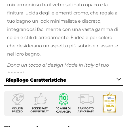
mix armonioso tra il vetro satinato opaco e la
finitura lucida degli elementi cromo, che regala al
tuo bagno un look minimalista e discreto,
integrandosi facilmente con una vasta gamma di
colori e stili di arredamento. È ideale per coloro
che desiderano un aspetto più sobrio e rilassante
nel loro bagno.
Dona un tocco di design Made in Italy al tuo
bagno!
Riepilogo Caratteristiche
Funzionalità, praticità e stile sono i cardini
dell’azienda Gedy, realizzando prodotti di
Caratteristiche
standard elevato ed un rapporto qualità-prezzo
Tipologia
senza paragoni.
Appendino doppio
Colore
Cromo