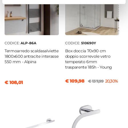
CODICE:
ALP-86A
CODICE:
510690Y
Termoarredo scaldasalviette
Box doccia 70x90 cm
1800x600 antracite interasse
doppio scorrevole vetro
550 mm - Alpina
temperato 6mm
trasparente 185h - Young
€ 109,98
€ 137,99
20,30%
€ 108,01