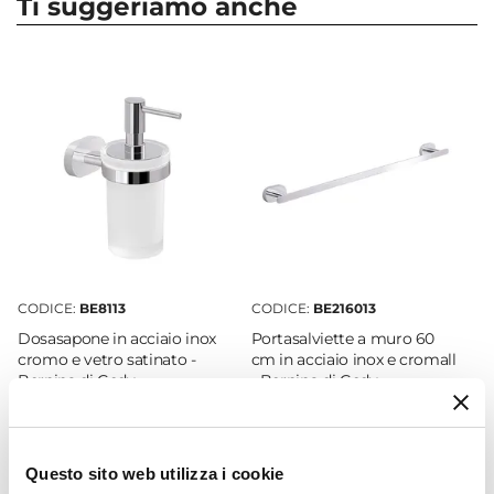
Ti suggeriamo anche
Installazione
Muro
Fissaggio
Colla
|
Viti
Materiale
Acciaio INOX
|
Cromall
Altezza
4 cm
Larghezza
8,5 cm
CODICE:
BE8113
CODICE:
BE216013
Profondità
Dosasapone in acciaio inox
Portasalviette a muro 60
5,6 cm
cromo e vetro satinato -
cm in acciaio inox e cromall
Marca
Bernina di Gedy
- Bernina di Gedy
Gedy
€ 23,00
€ 29,00
Serie
Bernina
Questo sito web utilizza i cookie