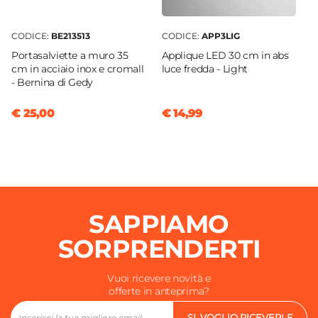
CODICE:
BE213513
CODICE:
APP3LIG
Portasalviette a muro 35
Applique LED 30 cm in abs
cm in acciaio inox e cromall
luce fredda - Light
- Bernina di Gedy
€ 25,00
€ 14,99
SAPPIAMO
SORPRENDERTI
Vuoi ricevere novità e
offerte in anteprima?
SI, VOGLIO RICEVERLE