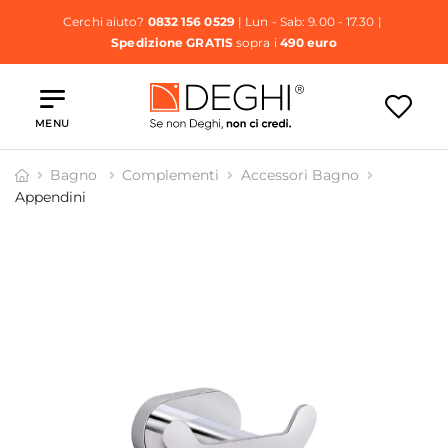
Cerchi aiuto?
0832 156 0529
| Lun - Sab: 9.00 - 17.30 |
Spedizione GRATIS
sopra i
490 euro
MENU
Bagno
Complementi
Accessori Bagno
Appendini