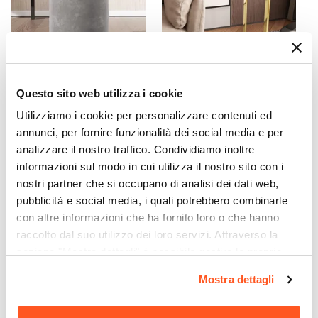
Questo sito web utilizza i cookie
CODICE:
ELE-P1G
CODICE:
GV-RV4
Utilizziamo i cookie per personalizzare contenuti ed
Pouf 35 cm effetto velluto
Tavolino 40x60h cm in
annunci, per fornire funzionalità dei social media e per
grigio con base oro - Elenor
acciaio oro con piano in
vetro - Guvia
analizzare il nostro traffico. Condividiamo inoltre
informazioni sul modo in cui utilizza il nostro sito con i
€ 27,00
€ 97,00
nostri partner che si occupano di analisi dei dati web,
pubblicità e social media, i quali potrebbero combinarle
con altre informazioni che ha fornito loro o che hanno
raccolto dal suo utilizzo dei loro servizi. Attraverso la
sezione "Mostra dettagli" è possibile gestire le proprie
opzioni e modificare le preferenze espresse in qualsiasi
Mostra dettagli
momento. Per maggiori informazioni si invita a leggere la
nostra
Cookie Policy
.