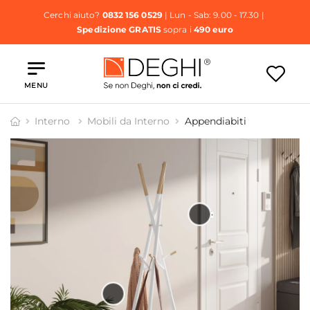
Cerchi aiuto?
0832 156 0529
| Lun - Sab: 9.00 - 17.30 |
Spedizione GRATIS
sopra i
490 euro
MENU
Interno
Mobili da Interno
Appendiabiti