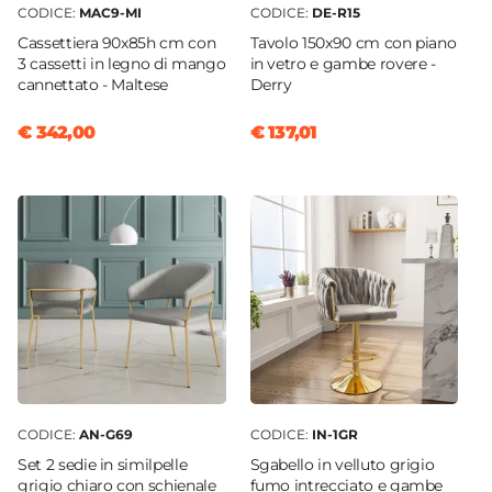
CODICE:
MAC9-MI
CODICE:
DE-R15
Cassettiera 90x85h cm con
Tavolo 150x90 cm con piano
3 cassetti in legno di mango
in vetro e gambe rovere -
cannettato - Maltese
Derry
€ 342,00
€ 137,01
CODICE:
AN-G69
CODICE:
IN-1GR
Set 2 sedie in similpelle
Sgabello in velluto grigio
grigio chiaro con schienale
fumo intrecciato e gambe