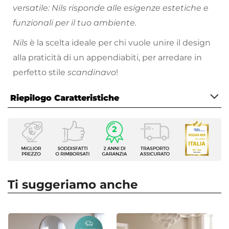
versatile: Nils risponde alle esigenze estetiche e
funzionali per il tuo ambiente.
Nils
è la scelta ideale per chi vuole unire il design
alla praticità di un appendiabiti, per arredare in
perfetto stile
scandinavo
!
Riepilogo Caratteristiche
Caratteristiche
Tipologia
Appendiabiti a terra
Serie
Nils
Ti suggeriamo anche
Altezza
178 cm
Colore Struttura