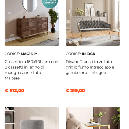
Bianco
|
Legno
Dimensioni
46 x 43 cm
Numero Ganci
8 ganci
Materiale Struttura
Acciaio
|
Legno
CODICE:
MAC16-MI
CODICE:
IN-DGR
Verniciatura
Cassettiera 160x90h cm con
Divano 2 posti in velluto
Verniciatura a polvere epossidica
8 cassetti in legno di
grigio fumo intrecciato e
mango cannettato -
gambe oro - Intrigue
Assemblato
Maltese
No
€ 612,00
€ 219,00