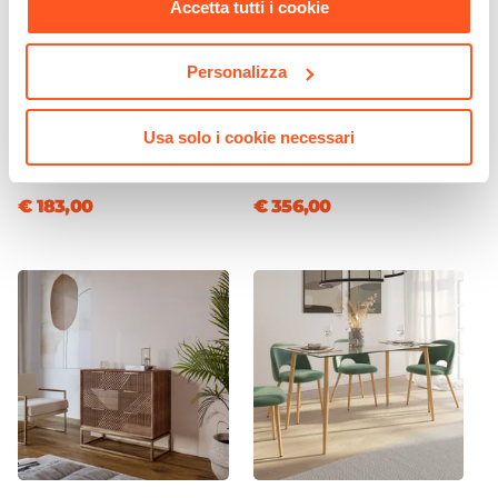
Accetta tutti i cookie
Personalizza
CODICE:
ERA-NER
CODICE:
MAC6-MI
Piantana h219 cm in
Cassettiera 60x120 cm con 5
metallo nero e luci
cassetti in legno di mango
Usa solo i cookie necessari
orientabili
cannettato - Maltese
€ 183,00
€ 356,00