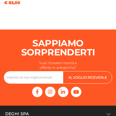
€ 83,00
SAPPIAMO
SORPRENDERTI
Vuoi ricevere novità e
offerte in anteprima?
SI, VOGLIO RICEVERLE
DEGHI SPA