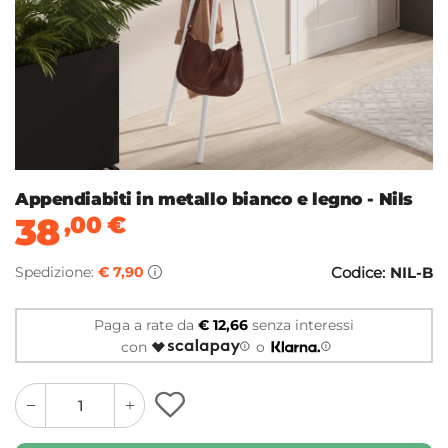
Appendiabiti in metallo bianco e legno - Nils
38
,00
€
Spedizione:
€ 7,90
Codice:
NIL-B
Paga a rate da
€ 12,66
senza interessi
con
o
quantity
quantity
plus
minus
button
button