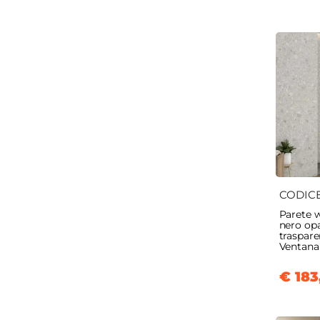
CODIC
Parete 
nero opa
traspare
Ventana
€ 183