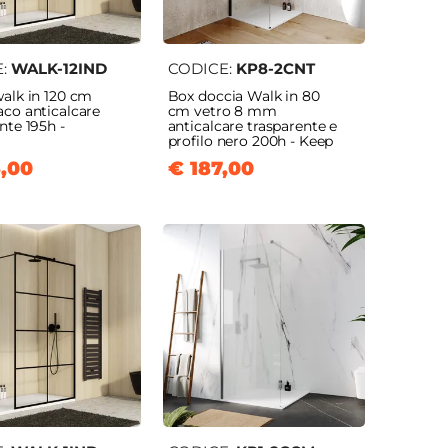
E:
WALK-12IND
CODICE:
KP8-2CNT
walk in 120 cm
Box doccia Walk in 80
aco anticalcare
cm vetro 8 mm
nte 195h -
anticalcare trasparente e
profilo nero 200h - Keep
,00
€ 187,00