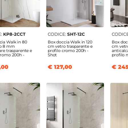
E:
KP8-2CCT
CODICE:
SHT-12C
CODIC
cia Walk in 80
Box doccia Walk in 120
Box docc
ro 8 mm
cm vetro trasparente e
cm vet
are trasparente e
profilo cromo 200h -
anticalc
cromo 200h -
Shot
profilo 
,00
€ 127,00
€ 24