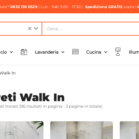
aiuto?
0832 156 0529
| Lun - Sab: 9.00 - 17.30 |
Spedizione GRATIS
sopra i
icio
Lavanderia
Cucina
Illu
 Walk In
eti Walk In
ati trovati (96 risultati in pagina - 3 pagine in totale)