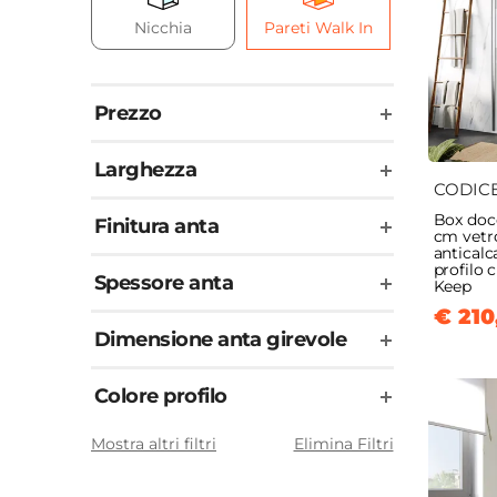
Nicchia
Pareti Walk In
Angola
Prezzo
Larghezza
CODIC
Box docc
Finitura anta
cm vet
anticalc
profilo 
Spessore anta
Keep
€ 210
Dimensione anta girevole
Colore profilo
Mostra altri filtri
Elimina Filtri