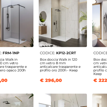
E:
FRM-1NP
CODICE:
KP12-2CRT
CODIC
cia Walk in
Box doccia Walk in 120
Box doc
00 cm vetro
cm vetro 8 mm
cm vet
are trasparente e
anticalcare trasparente e
anticalc
nero opaco 200h
profilo oro 200h - Keep
profilo
Keep
,00
€ 296,00
€ 222