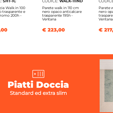
E:
SHT-1C
CODICE:
WALK-11IND
CODIC
ia Walk in 100
Parete walk in 110 cm
Parete 
 trasparente e
nero opaco anticalcare
nero op
cromo 200h -
trasparente 195h -
traspare
Ventana
Ventana
,00
€ 223,00
€ 217
Piatti Doccia
Standard ed extra slim