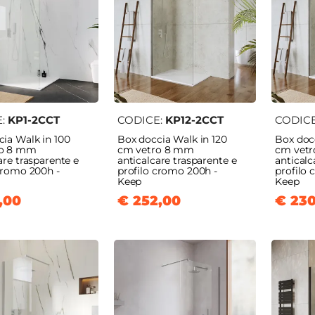
re
Semicircolare
Tre lati
Sopravasca
E:
KP1-2CCT
CODICE:
KP12-2CCT
CODIC
ia Walk in 100
Box doccia Walk in 120
Box docc
ro 8 mm
cm vetro 8 mm
cm vet
are trasparente e
anticalcare trasparente e
anticalc
cromo 200h -
profilo cromo 200h -
profilo
Keep
Keep
,00
€ 252,00
€ 230