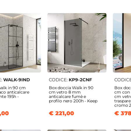
E:
WALK-9IND
CODICE:
KP9-2CNF
CODIC
walk in 90 cm
Box doccia Walk in 90
Box doc
co anticalcare
cm vetro 8 mm
cm con 
nte 195h -
anticalcare fumè e
cm vetr
profilo nero 200h - Keep
traspare
cromo 2
,00
€ 221,00
€ 37