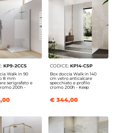
E:
KP9-2CCS
CODICE:
KP14-CSP
cia Walk in 90
Box doccia Walk in 140
ro 8 mm
cm vetro anticalcare
are serigrafato e
specchiato e profilo
 cromo 200h -
cromo 200h - Keep
,00
€ 344,00