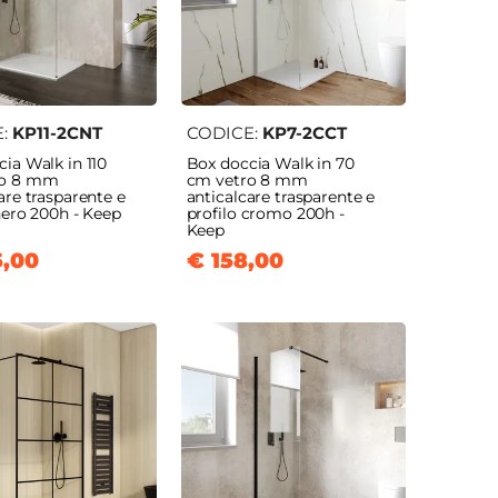
E:
KP11-2CNT
CODICE:
KP7-2CCT
ia Walk in 110
Box doccia Walk in 70
ro 8 mm
cm vetro 8 mm
are trasparente e
anticalcare trasparente e
nero 200h - Keep
profilo cromo 200h -
Keep
5,00
€ 158,00