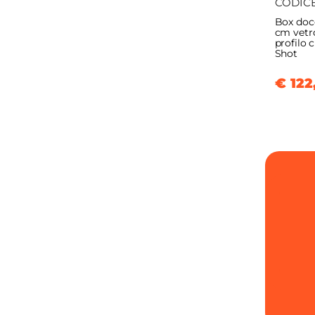
CODIC
Box docc
cm vetro
profilo 
Shot
€ 122