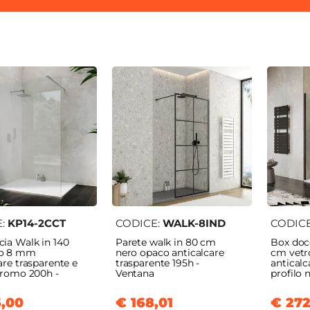
E:
KP14-2CCT
CODICE:
WALK-8IND
CODIC
ia Walk in 140
Parete walk in 80 cm
Box docc
ro 8 mm
nero opaco anticalcare
cm vet
are trasparente e
trasparente 195h -
anticalc
cromo 200h -
Ventana
profilo 
,00
€ 168,01
€ 272