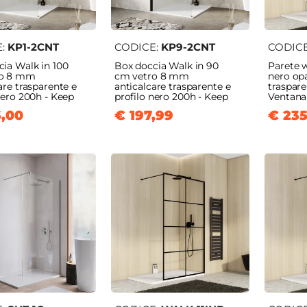
E:
KP1-2CNT
CODICE:
KP9-2CNT
CODIC
ia Walk in 100
Box doccia Walk in 90
Parete 
ro 8 mm
cm vetro 8 mm
nero op
are trasparente e
anticalcare trasparente e
traspare
nero 200h - Keep
profilo nero 200h - Keep
Ventana
,00
€ 197,99
€ 235