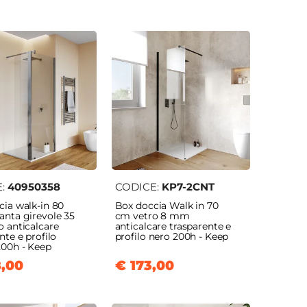
E:
40950358
CODICE:
KP7-2CNT
cia walk-in 80
Box doccia Walk in 70
anta girevole 35
cm vetro 8 mm
o anticalcare
anticalcare trasparente e
nte e profilo
profilo nero 200h - Keep
00h - Keep
8,00
€ 173,00