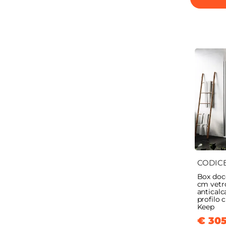
CODIC
Box docc
cm vet
anticalc
profilo 
Keep
€ 305