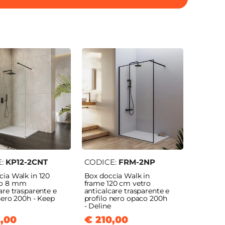
E:
KP12-2CNT
CODICE:
FRM-2NP
ia Walk in 120
Box doccia Walk in
ro 8 mm
frame 120 cm vetro
are trasparente e
anticalcare trasparente e
nero 200h - Keep
profilo nero opaco 200h
- Deline
,00
€ 210,00