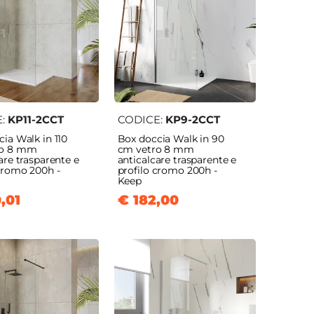
E:
KP11-2CCT
CODICE:
KP9-2CCT
ia Walk in 110
Box doccia Walk in 90
ro 8 mm
cm vetro 8 mm
are trasparente e
anticalcare trasparente e
 cromo 200h -
profilo cromo 200h -
Keep
,01
€ 182,00