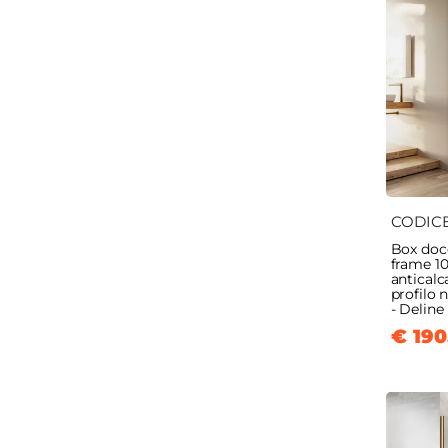
CODIC
Box doc
frame 1
anticalc
profilo 
- Deline
€ 190