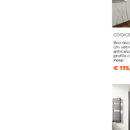
CODIC
Box doc
cm vet
anticalc
profilo 
Keep
€ 175