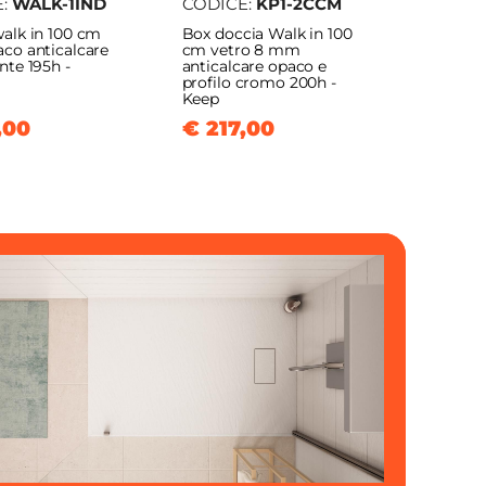
E:
WALK-1IND
CODICE:
KP1-2CCM
walk in 100 cm
Box doccia Walk in 100
aco anticalcare
cm vetro 8 mm
nte 195h -
anticalcare opaco e
profilo cromo 200h -
Keep
,00
€ 217,00