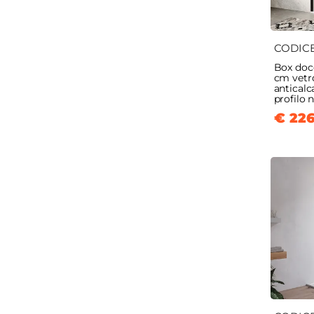
CODIC
Box docc
cm vet
anticalc
profilo 
€ 226